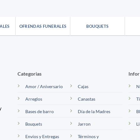
ALES
OFRENDAS FUNERALES
BOUQUETS
Categorias
Info
Amor / Aniversario
Cajas
N
Arreglos
Canastas
T
y
Bases de barro
Día de la Madres
B
Jarron
L
Bouquets
Envíos y Entregas
Términos y