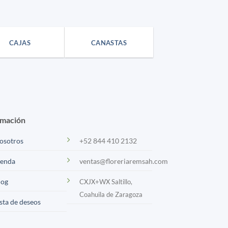
CAJAS
CANASTAS
rmación
osotros
+52 844 410 2132
ienda
ventas@floreriaremsah.com
log
CXJX+WX Saltillo,
Coahuila de Zaragoza
ista de deseos