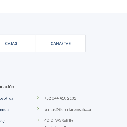
CAJAS
CANASTAS
rmación
osotros
+52 844 410 2132
ienda
ventas@floreriaremsah.com
log
CXJX+WX Saltillo,