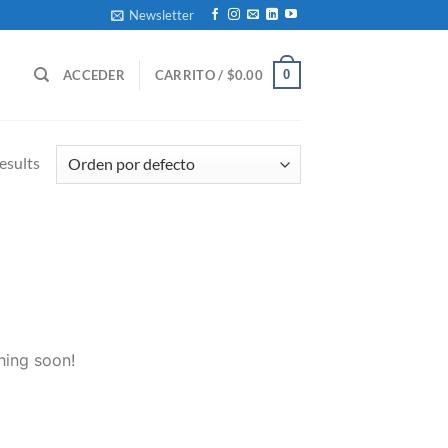
Newsletter
0
ACCEDER
CARRITO /
$
0.00
esults
hing soon!