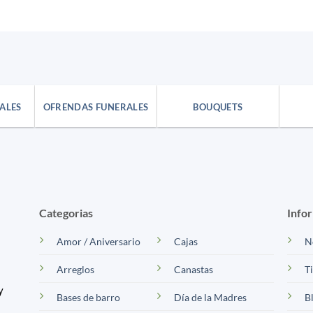
ALES
OFRENDAS FUNERALES
BOUQUETS
Categorias
Info
Amor / Aniversario
Cajas
N
Arreglos
Canastas
T
y
Bases de barro
Día de la Madres
B