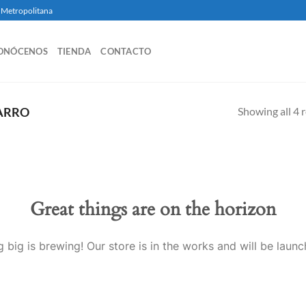
ea Metropolitana
ONÓCENOS
TIENDA
CONTACTO
Showing all 4 r
BARRO
Great things are on the horizon
 big is brewing! Our store is in the works and will be launc